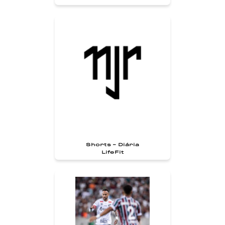
Shorts - Diária
LifeFit