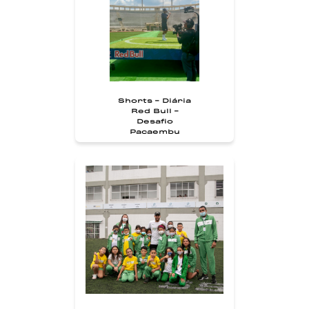
Shorts - Diária
Red Bull -
Desafio
Pacaembu