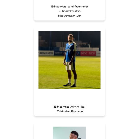
Shorts uniforme
- Instituto
Neymar Jr
Shorts Al-Hilal
Diária Puma