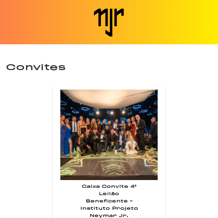
Convites
Caixa Convite 4°
Leilão
Beneficente -
Instituto Projeto
Neymar Jr.