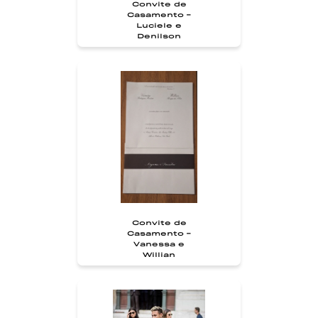
Convite de
Casamento -
Luciele e
Denilson
Convite de
Casamento -
Vanessa e
Willian