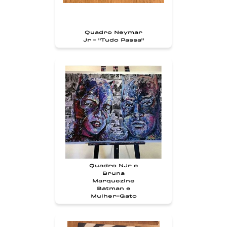
Quadro Neymar
Jr - "Tudo Passa"
Quadro NJr e
Bruna
Marquezine
Batman e
Mulher-Gato