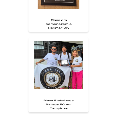
Placa em
homenagem a
Neymar Jr.
Placa Embaixada
Santos FC em
Campinas