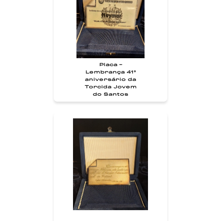
Placa -
Lembrança 41°
aniversário da
Torcida Jovem
do Santos