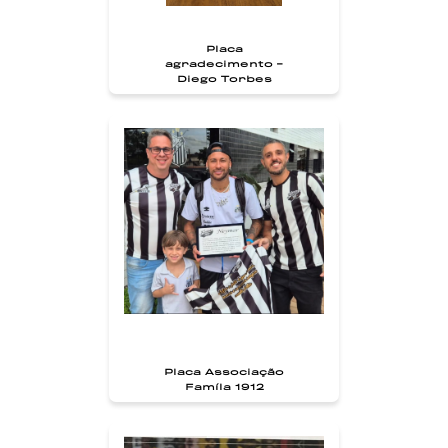
Placa
agradecimento -
Diego Torbes
Placa Associação
Famíla 1912